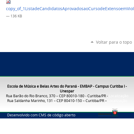
copy_of_1ListadeCandidatosAprovadosaoCursodeExtensoemViol
— 136 KB
Voltar para o topo
Escola de Música e Belas Artes do Paraná - EMBAP - Campus Curitiba I -
Unespar
Rua Barão do Rio Branco, 370 – CEP 80010-180 - Curitiba/PR -
Localização
Rua Saldanha Marinho, 131 – CEP 80410-150 – Curitiba/PR –
Localização
Desenvolvido com CMS de código aberto