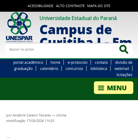
ACESSIBILIDADE
ALTO CONTRASTE
MAPA DO SITE
Universidade Estadual do Paraná
Campus de
Curitiba I - Em
Buscar no portal
Bus
portal acadêmico
home
e-protocolo
contato
divisão de
graduação
calendário
concursos
biblioteca
webmail
licitações
por
Amábile Catarin Tavares
—
última
modificação
17/03/2026 11h25