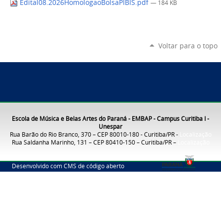
Edital08.2026HomologaoBolsaPIBIS.pdf
— 184 KB
Voltar para o topo
Escola de Música e Belas Artes do Paraná - EMBAP - Campus Curitiba I -
Unespar
Rua Barão do Rio Branco, 370 – CEP 80010-180 - Curitiba/PR -
Localização
Rua Saldanha Marinho, 131 – CEP 80410-150 – Curitiba/PR –
Localização
Desenvolvido com CMS de código aberto