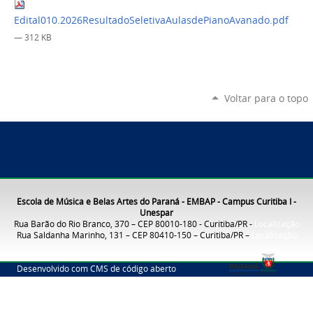
Edital010.2026ResultadoSeletivaAulasdePianoAvanado.pdf
— 312 KB
Voltar para o topo
Escola de Música e Belas Artes do Paraná - EMBAP - Campus Curitiba I -
Unespar
Rua Barão do Rio Branco, 370 – CEP 80010-180 - Curitiba/PR -
Localização
Rua Saldanha Marinho, 131 – CEP 80410-150 – Curitiba/PR –
Localização
Desenvolvido com CMS de código aberto