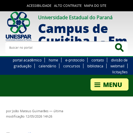
ACESSIBILIDADE
ALTO CONTRASTE
MAPA DO SITE
Universidade Estadual do Paraná
Campus de
Curitiba I - Em
Buscar no portal
Bus
portal acadêmico
home
e-protocolo
contato
divisão de
graduação
calendário
concursos
biblioteca
webmail
licitações
por
João Mateus Guimarães
—
última
modificação
12/05/2026 14h26