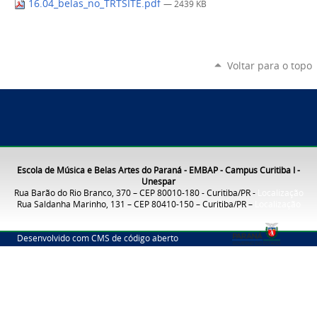
16.04_belas_no_TRTSITE.pdf
— 2439 KB
Voltar para o topo
Escola de Música e Belas Artes do Paraná - EMBAP - Campus Curitiba I -
Unespar
Rua Barão do Rio Branco, 370 – CEP 80010-180 - Curitiba/PR -
Localização
Rua Saldanha Marinho, 131 – CEP 80410-150 – Curitiba/PR –
Localização
Desenvolvido com CMS de código aberto