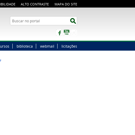
IBILIDADE
ALTO CONTRASTE
MAPA DO SITE
Buscar no portal
Buscar no portal
Facebook
YouTube
Instagram
ursos
biblioteca
webmail
licitações
F