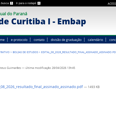
 a busca
3
Ir para o rodapé
4
ACESS
ual do Paraná
e Curitiba I - Embap
ome
e-protocolo
contato
divisão de graduação
calendário
conc
TRATIVO
>
BOLSAS DE ESTUDOS
>
EDITAL_08_2026_RESULTADO_FINAL_ASSINADO_ASSINADO.PD
ateus Guimarães
—
última modificação
28/04/2026 13h45
_08_2026_resultado_final_assinado_assinado.pdf
— 1493 KB