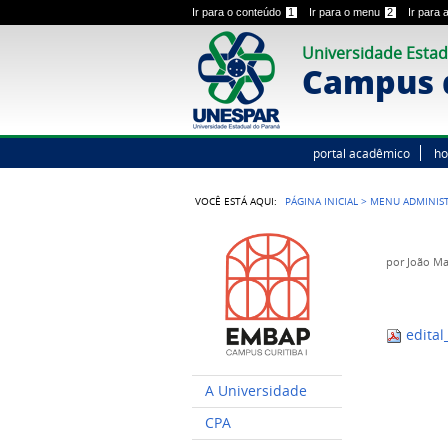
Ir para o conteúdo
1
Ir para o menu
2
Ir para
Universidade Estad
Campus d
portal acadêmico
h
VOCÊ ESTÁ AQUI:
PÁGINA INICIAL
>
MENU ADMINIS
por
João M
edital
A Universidade
CPA