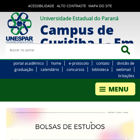
ACESSIBILIDADE
ALTO CONTRASTE
MAPA DO SITE
Universidade Estadual do Paraná
Campus de
Curitiba I - Em
Buscar no portal
Bus
portal acadêmico
home
e-protocolo
contato
divisão de
graduação
calendário
concursos
biblioteca
webmail
licitações