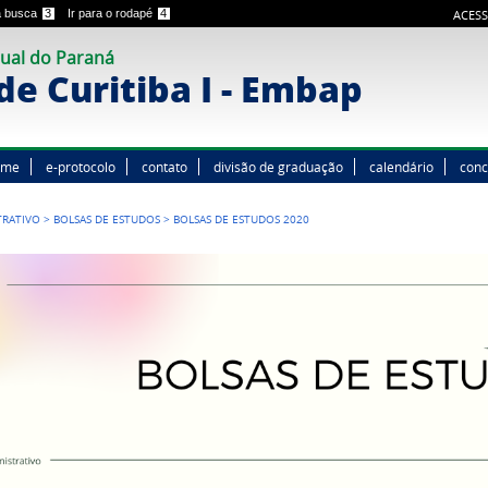
 a busca
3
Ir para o rodapé
4
ACESS
ual do Paraná
e Curitiba I - Embap
ome
e-protocolo
contato
divisão de graduação
calendário
conc
TRATIVO
>
BOLSAS DE ESTUDOS
>
BOLSAS DE ESTUDOS 2020