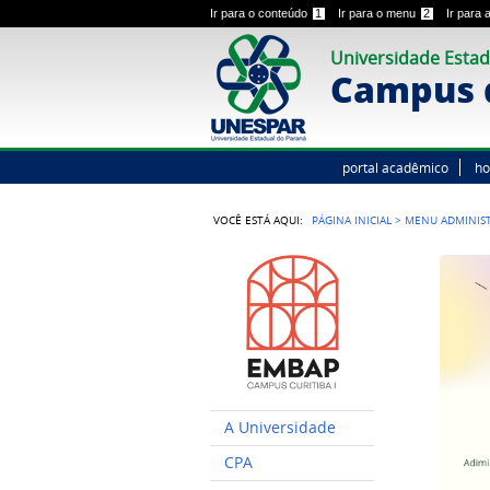
Ir para o conteúdo
1
Ir para o menu
2
Ir para
Universidade Estad
Campus d
portal acadêmico
h
VOCÊ ESTÁ AQUI:
PÁGINA INICIAL
>
MENU ADMINIS
A Universidade
CPA