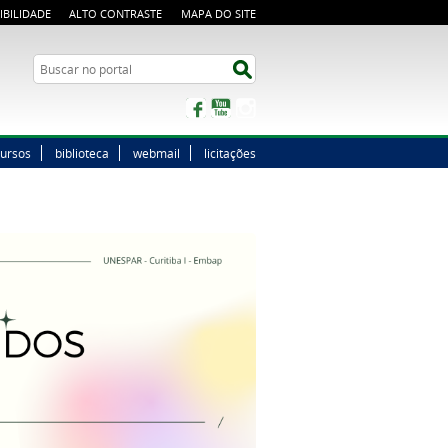
IBILIDADE
ALTO CONTRASTE
MAPA DO SITE
Buscar no portal
Buscar no portal
Facebook
YouTube
Instagram
ursos
biblioteca
webmail
licitações