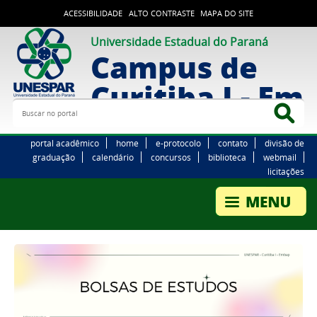
ACESSIBILIDADE
ALTO CONTRASTE
MAPA DO SITE
Universidade Estadual do Paraná
Campus de
Curitiba I - Em
Buscar no portal
Bus
portal acadêmico
home
e-protocolo
contato
divisão de
graduação
calendário
concursos
biblioteca
webmail
licitações