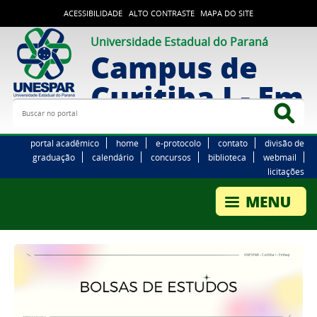
ACESSIBILIDADE
ALTO CONTRASTE
MAPA DO SITE
Universidade Estadual do Paraná
Campus de
Curitiba I - Em
Buscar no portal
Bus
portal acadêmico
home
e-protocolo
contato
divisão de
graduação
calendário
concursos
biblioteca
webmail
licitações