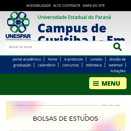
ACESSIBILIDADE
ALTO CONTRASTE
MAPA DO SITE
Universidade Estadual do Paraná
Campus de
Curitiba I - Em
Buscar no portal
Bus
portal acadêmico
home
e-protocolo
contato
divisão de
graduação
calendário
concursos
biblioteca
webmail
licitações