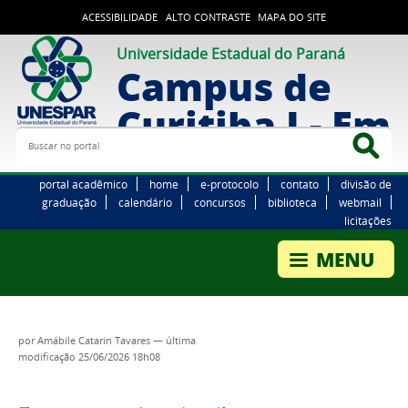
ACESSIBILIDADE
ALTO CONTRASTE
MAPA DO SITE
Universidade Estadual do Paraná
Campus de
Curitiba I - Em
Buscar no portal
Bus
portal acadêmico
home
e-protocolo
contato
divisão de
graduação
calendário
concursos
biblioteca
webmail
licitações
por
Amábile Catarin Tavares
—
última
modificação
25/06/2026 18h08