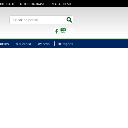
IBILIDADE
ALTO CONTRASTE
MAPA DO SITE
Buscar no portal
Buscar no portal
Facebook
YouTube
Instagram
ursos
biblioteca
webmail
licitações