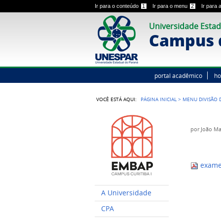
Ir para o conteúdo
1
Ir para o menu
2
Ir para
Universidade Estad
Campus d
portal acadêmico
h
VOCÊ ESTÁ AQUI:
PÁGINA INICIAL
>
MENU DIVISÃO 
por
João M
exame_
A Universidade
CPA