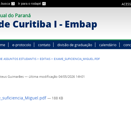
 a busca
3
Ir para o rodapé
4
ACESS
ual do Paraná
e Curitiba I - Embap
ome
e-protocolo
contato
divisão de graduação
calendário
conc
DE ASSUNTOS ESTUDANTIS
>
EDITAIS
>
EXAME_SUFICIENCIA_MIGUEL.PDF
ateus Guimarães
—
última modificação
04/05/2026 14h01
suficiencia_Miguel.pdf
— 188 KB