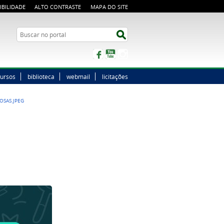
IBILIDADE
ALTO CONTRASTE
MAPA DO SITE
Buscar no portal
Buscar no portal
Facebook
YouTube
Instagram
ursos
biblioteca
webmail
licitações
OSAS.JPEG