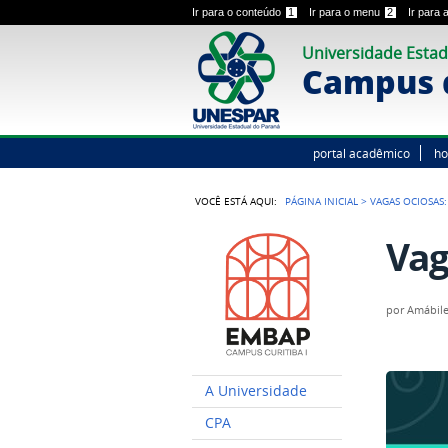
Ir para o conteúdo
1
Ir para o menu
2
Ir para
Universidade Estad
Campus d
portal acadêmico
h
VOCÊ ESTÁ AQUI:
PÁGINA INICIAL
>
VAGAS OCIOSAS
Vag
por
Amábile
A Universidade
CPA