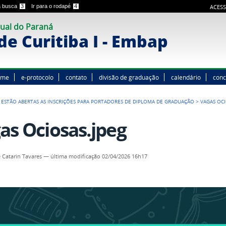
 a busca
3
Ir para o rodapé
4
ACESS
ual do Paraná
e Curitiba I - Embap
ome
e-protocolo
contato
divisão de graduação
calendário
conc
: ESTÃO ABERTAS AS INSCRIÇÕES PARA PORTADORES DE DIPLOMA DE GRADUAÇÃO
>
VAGAS OCI
as Ociosas.jpeg
 Catarin Tavares
—
última modificação
02/04/2026 16h17