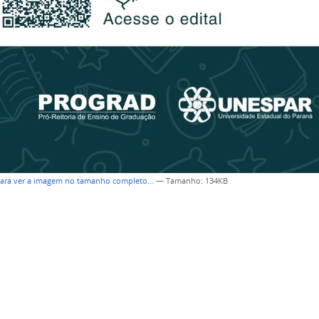
para ver a imagem no tamanho completo…
—
Tamanho
: 134KB