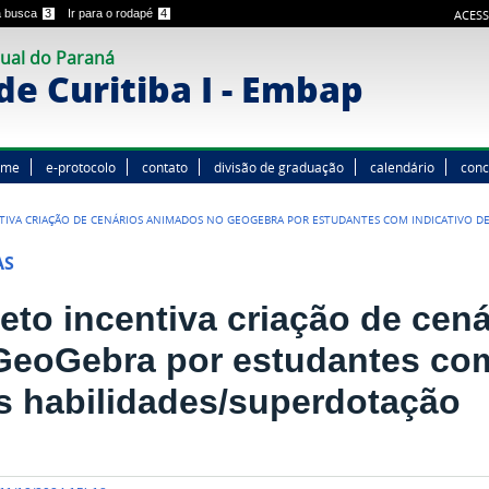
 a busca
3
Ir para o rodapé
4
ACESS
ual do Paraná
e Curitiba I - Embap
ome
e-protocolo
contato
divisão de graduação
calendário
conc
TIVA CRIAÇÃO DE CENÁRIOS ANIMADOS NO GEOGEBRA POR ESTUDANTES COM INDICATIVO DE
AS
jeto incentiva criação de cen
GeoGebra por estudantes com
as habilidades/superdotação