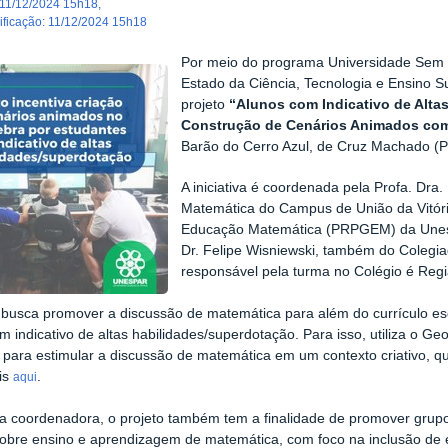
11/12/2024 15h18
,
dificação
:
11/12/2024 15h18
Por meio do programa Universidade Sem F
Estado da Ciência, Tecnologia e Ensino Sup
projeto
“Alunos com Indicativo de Alta
Construção de Cenários Animados co
Barão do Cerro Azul, de Cruz Machado (P
A iniciativa é coordenada pela Profa. Dra
Matemática do Campus de União da Vitó
Educação Matemática (PRPGEM) da Unespa
Dr. Felipe Wisniewski, também do Colegia
responsável pela turma no Colégio é Reg
 busca promover a discussão de matemática para além do currículo e
m indicativo de altas habilidades/superdotação. Para isso, utiliza o 
 para estimular a discussão de matemática em um contexto criativo, q
is
.
aqui
 coordenadora, o projeto também tem a finalidade de promover grupo
sobre ensino e aprendizagem de matemática, com foco na inclusão de e