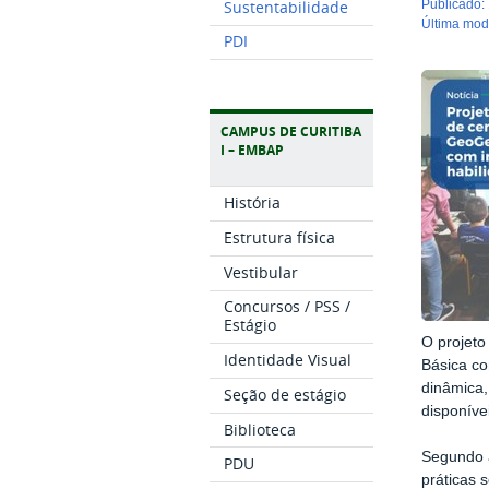
Sustentabilidade
publicado
:
última mo
PDI
CAMPUS DE CURITIBA
I – EMBAP
História
Estrutura física
Vestibular
Concursos / PSS /
Estágio
O projeto
Identidade Visual
Básica co
dinâmica,
Seção de estágio
disponíve
Biblioteca
Segundo a
PDU
práticas 