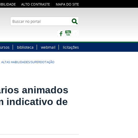
IBILIDADE
ALTO CONTRASTE
MAPA DO SITE
Buscar no portal
Buscar no portal
Facebook
YouTube
Instagram
ursos
biblioteca
webmail
licitações
 ALTAS HABILIDADES/SUPERDOTAÇÃO
ários animados
 indicativo de