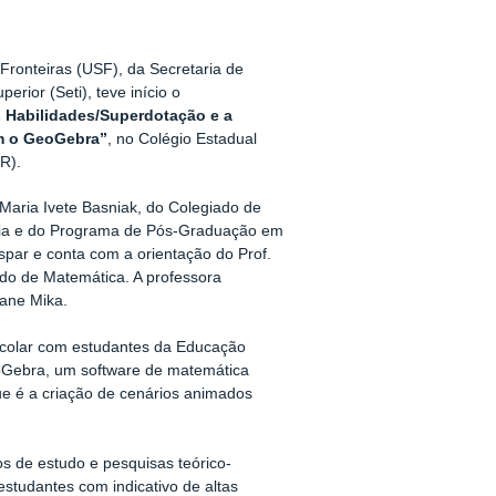
ronteiras (USF), da Secretaria de
erior (Seti), teve início o
s Habilidades/Superdotação e a
m o GeoGebra”
, no Colégio Estadual
R).
. Maria Ivete Basniak, do Colegiado de
ria e do Programa de Pós-Graduação em
r e conta com a orientação do Prof.
do de Matemática. A professora
iane Mika.
scolar com estudantes da Educação
GeoGebra, um software de matemática
ue é a criação de cenários animados
s de estudo e pesquisas teórico-
studantes com indicativo de altas