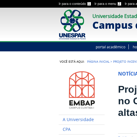
Ir para o conteúdo
1
Ir para o menu
2
Ir para
Universidade Estad
Campus d
portal acadêmico
h
VOCÊ ESTÁ AQUI:
PÁGINA INICIAL
>
PROJETO INCEN
NOTÍCI
Pro
no 
alt
A Universidade
CPA