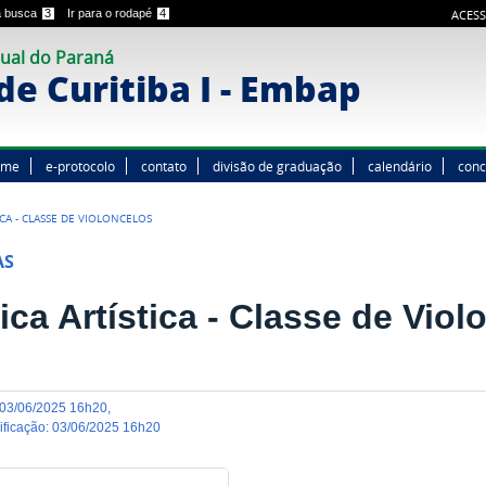
 a busca
3
Ir para o rodapé
4
ACESS
ual do Paraná
e Curitiba I - Embap
ome
e-protocolo
contato
divisão de graduação
calendário
conc
ICA - CLASSE DE VIOLONCELOS
AS
ica Artística - Classe de Viol
03/06/2025 16h20
,
dificação
:
03/06/2025 16h20