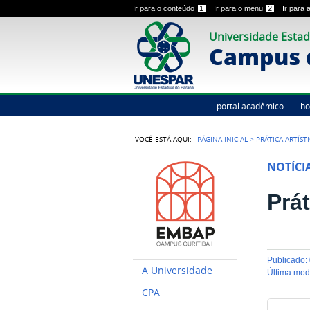
Ir para o conteúdo
1
Ir para o menu
2
Ir para
Universidade Estad
Campus d
portal acadêmico
h
VOCÊ ESTÁ AQUI:
PÁGINA INICIAL
>
PRÁTICA ARTÍST
NOTÍCI
Prát
publicado
:
A Universidade
última mo
CPA