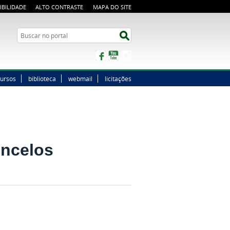
IBILIDADE
ALTO CONTRASTE
MAPA DO SITE
Buscar no portal
Buscar no portal
Facebook
YouTube
Instagram
ursos
biblioteca
webmail
licitações
oncelos