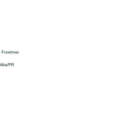
o Froehner
itiba/PR