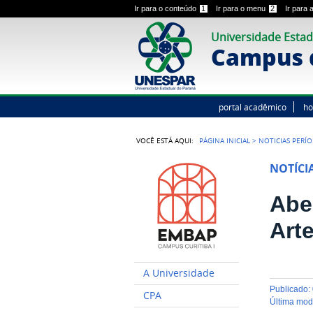
Ir para o conteúdo
1
Ir para o menu
2
Ir para
Universidade Estad
Campus d
portal acadêmico
h
VOCÊ ESTÁ AQUI:
PÁGINA INICIAL
>
NOTICIAS PERÍ
NOTÍCI
Abe
Art
A Universidade
publicado
:
CPA
última mo