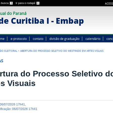
 a busca
3
Ir para o rodapé
4
ACESS
ual do Paraná
e Curitiba I - Embap
ome
e-protocolo
contato
divisão de graduação
calendário
conc
ODO ELEITORAL
>
ABERTURA DO PROCESSO SELETIVO DO MESTRADO EM ARTES VISUAIS
AS
rtura do Processo Seletivo 
es Visuais
06/07/2026 17h41
,
dificação
:
06/07/2026 17h41