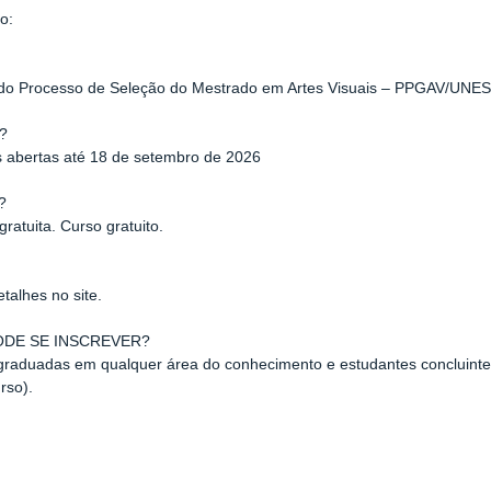
o:
 do Processo de Seleção do Mestrado em Artes Visuais – PPGAV/UNE
?
s abertas até 18 de setembro de 2026
?
gratuita. Curso gratuito.
etalhes no site.
DE SE INSCREVER?
raduadas em qualquer área do conhecimento e estudantes concluintes
rso).