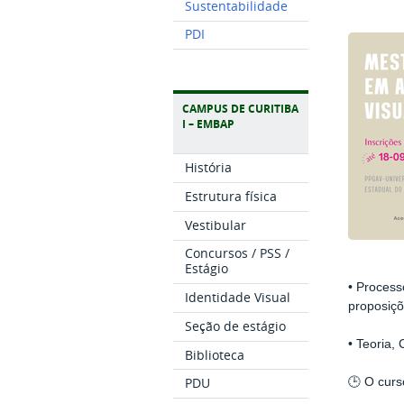
Sustentabilidade
PDI
CAMPUS DE CURITIBA
I – EMBAP
História
Estrutura física
Vestibular
Concursos / PSS /
Estágio
• Process
Identidade Visual
proposiçõ
Seção de estágio
• Teoria,
Biblioteca
PDU
🕒 O curs