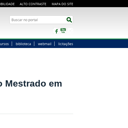
IBILIDADE
ALTO CONTRASTE
MAPA DO SITE
Buscar no portal
Buscar no portal
Facebook
YouTube
Instagram
ursos
biblioteca
webmail
licitações
do Mestrado em