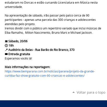
estudaram no Dorcas e estão cursando Licenciatura em Música nesta
universidade.
Na apresentação de sábado, irão passar pelo palco cerca de 90
participantes - apenas uma parcela das 300 crianças e adolescentes
atendidas pelo projeto.
Iremos dividir com o público um repertório variado que inclui músicas de
Elba Ramalho, Milton Nascimento, Bruno Mars e Michael Jackson.
📅 Sábado, 20/06
🕕 18h
📍 Auditório da Belas - Rua Barão do Rio Branco, 370
🎟️ Entrada gratuita
Esperamos vocês lá!
Mais informações na reportagem:
https://www.bemparana.com.br/noticias/parana/projeto-da-grande-
curitiba-faz-show-gratuito-com-90-criancas-e-adolescentes/
Voltar para o topo