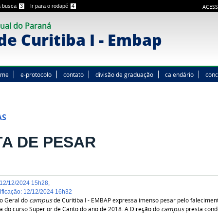
 a busca
3
Ir para o rodapé
4
ACESS
ual do Paraná
e Curitiba I - Embap
ome
e-protocolo
contato
divisão de graduação
calendário
conc
AS
A DE PESAR
12/12/2024 15h28
,
dificação
:
12/12/2024 16h32
o Geral do
campus
de Curitiba I - EMBAP expressa imenso pesar pelo faleciment
 do curso Superior de Canto do ano de 2018. A Direção do
campus
presta condo