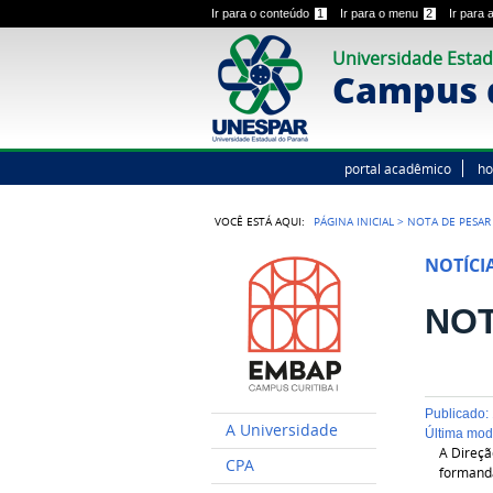
Ir para o conteúdo
1
Ir para o menu
2
Ir para
Universidade Estad
Campus d
portal acadêmico
h
VOCÊ ESTÁ AQUI:
PÁGINA INICIAL
>
NOTA DE PESAR
NOTÍCI
NOT
publicado
:
A Universidade
última mo
A Direçã
CPA
formanda