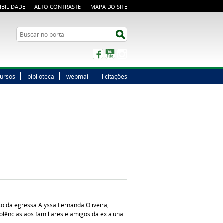
IBILIDADE
ALTO CONTRASTE
MAPA DO SITE
Buscar no portal
Buscar no portal
Facebook
YouTube
Instagram
ursos
biblioteca
webmail
licitações
o da egressa Alyssa Fernanda Oliveira,
lências aos familiares e amigos da ex aluna.