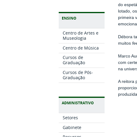
do espetá
lotado, o
primeira 
ENSINO
emociona
Centro de Artes e
Débora t
Museologia
muitos
fe
Centro de Música
Marco Aur
Cursos de
Graduação
com certe
na univer
Cursos de Pós-
Graduação
A reitora
proporcio
produzida
ADMINISTRATIVO
Setores
Gabinete
Recursos