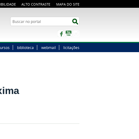
IBILIDADE
ALTO CONTRASTE
MAPA DO SITE
Buscar no portal
Buscar no portal
Facebook
YouTube
Instagram
ursos
biblioteca
webmail
licitações
xima