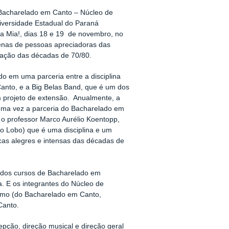
 Bacharelado em Canto – Núcleo de
iversidade Estadual do Paraná
 Mia!, dias 18 e 19 de novembro, no
enas de pessoas apreciadoras das
ação das décadas de 70/80.
do em uma parceria entre a disciplina
anto, e a Big Belas Band, que é um dos
m projeto de extensão. Anualmente, a
uma vez a parceria do Bacharelado em
o professor Marco Aurélio Koentopp,
o Lobo) que é uma disciplina e um
cas alegres e intensas das décadas de
s dos cursos de Bacharelado em
 E os integrantes do Núcleo de
amo (do Bacharelado em Canto,
Canto.
pção, direção musical e direção geral