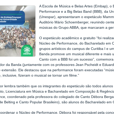
A Escola de Música e Belas Artes (Embap), o
Performance e a Big Belas Band (BBB), da Un
(Unespar), apresentaram o espetáculo Mamma
Auditório Mário Schoemberger, reunindo cent
músicas do Grupo ABBA, que marcaram a ger
O espetáculo acadêmico e gratuito “foi realiza
Núcleo de Performance, do Bacharelado em C
grupos artísticos do campus de Curitiba I e u
Banda promove um musical diferente e mais 
Canto com a BBB foi um sucesso”, comemora 
or da Banda (juntamente com os professores Jean Pscheidt e Eduard
e extensão. Ele destacou que na performance foram executadas “músi
, inclusive, fizeram o musical se tornar um filme.”
or lembra também que os integrantes do espetáculo são todos aluno
to, Licenciatura em Música e Bacharelado em Composição & Regência.
nce, coordenado pela professora do colegiado de Canto Débora Berg
e Belting e Canto Popular Brasileiro), são alunos do Bacharelado em 
oordenar o Núcleo de Performance, Débora foi responsável pela conce