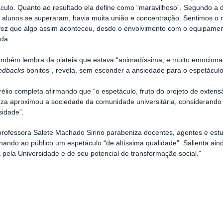
culo. Quanto ao resultado ela define como “maravilhoso”. Segundo a d
s alunos se superaram, havia muita união e concentração. Sentimos 
vez que algo assim aconteceu, desde o envolvimento com o equipamen
da.
ambém lembra da plateia que estava “animadíssima, e muito emocio
edbacks
bonitos”, revela, sem esconder a ansiedade para o espetácul
élio completa afirmando que “o espetáculo, fruto do projeto de extensão
za aproximou a sociedade da comunidade universitária, considerand
sidade”.
 professora Salete Machado Sirino parabeniza docentes, agentes e estu
nando ao público um espetáculo “de altíssima qualidade”. Salienta aind
 pela Universidade e de seu potencial de transformação social."