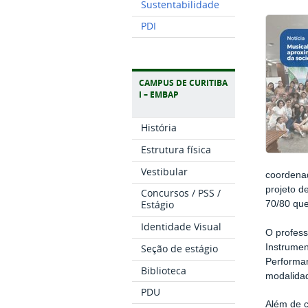
Sustentabilidade
PDI
CAMPUS DE CURITIBA
I – EMBAP
História
Estrutura física
Vestibular
coordenad
projeto d
Concursos / PSS /
Estágio
70/80 que
Identidade Visual
O profess
Seção de estágio
Instrumen
Performa
Biblioteca
modalidad
PDU
Além de c