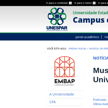
Ir para o conteúdo
1
Ir para o menu
2
Ir para
Universidade Estad
Campus d
portal acadêmico
h
VOCÊ ESTÁ AQUI:
PÁGINA INICIAL
>
MUSICAL DA EM
NOTÍCI
Mus
Uni
A Universidade
publicado
:
CPA
última mo