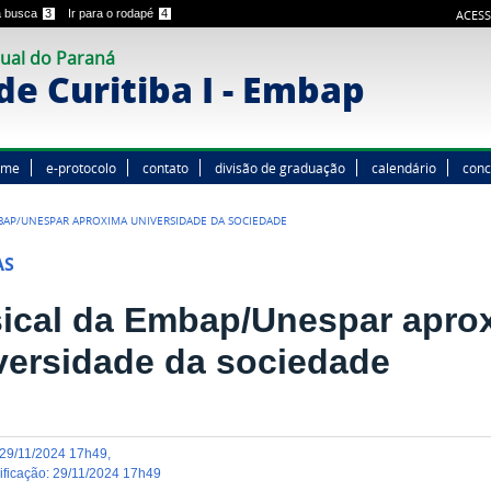
 a busca
3
Ir para o rodapé
4
ACESS
ual do Paraná
e Curitiba I - Embap
ome
e-protocolo
contato
divisão de graduação
calendário
conc
BAP/UNESPAR APROXIMA UNIVERSIDADE DA SOCIEDADE
AS
ical da Embap/Unespar apro
versidade da sociedade
29/11/2024 17h49
,
dificação
:
29/11/2024 17h49