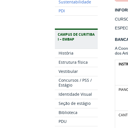
Sustentabilidade
INFO
PDI
CURS
ESPEC
CAMPUS DE CURITIBA
I – EMBAP
BANCA
A Coor
História
dos Art
Estrutura física
INST
Vestibular
Concursos / PSS /
Estágio
PIAN
Identidade Visual
Seção de estágio
Biblioteca
CAN
PDU