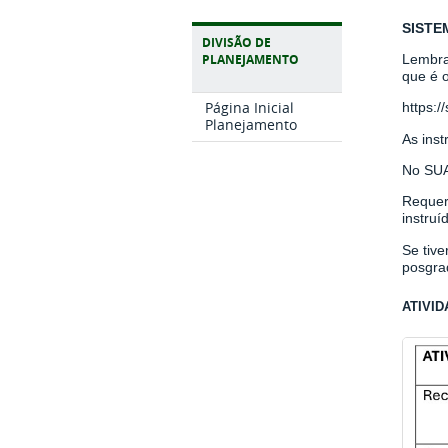
SISTE
DIVISÃO DE
Lembra
PLANEJAMENTO
que é 
Página Inicial
https:/
Planejamento
As ins
No SUA
Requer
instruí
Se tiv
posgra
ATIVI