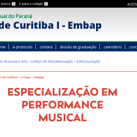
 a busca
3
Ir para o rodapé
4
ACESS
ual do Paraná
e Curitiba I - Embap
ome
e-protocolo
contato
divisão de graduação
calendário
conc
DE PESQUISA E PÓS
>
CURSOS DE PÓS-GRADUAÇÃO
>
ESPECIALIZAÇÃO