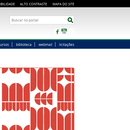
IBILIDADE
ALTO CONTRASTE
MAPA DO SITE
Buscar no portal
Buscar no portal
Facebook
YouTube
Instagram
ursos
biblioteca
webmail
licitações