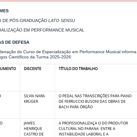
RMES
O DE PÓS-GRADUAÇÃO
LATO SENSU
IALIZAÇÃO EM PERFORMANCE MUSICAL
S DE DEFESA
denação do Curso de Especialização em Performance Musical inform
igos Científicos da Turma 2025-2026:
RUMENTO
DISCENTE
TÍTULO DO TRABALHO
O
SILVIA NARA
O PEDAL NAS TRANSCRIÇÕES PARA PIANO
KRÜGER
DE FERRUCCIO BUSONI DAS OBRAS DE
BACH PARA ÓRGÃO
TO
JAMES
A PROFISSIONALIZAÇA O DO PRODUTOR
HENRIQUE
CULTURAL NO PARANA: ENTRE A
CASTRO DE
INSTABILIDADE LABORAL E A