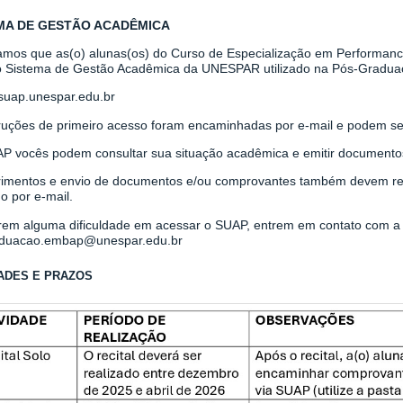
MA DE GESTÃO ACADÊMICA
mos que as(o) alunas(os) do Curso de Especialização em Performanc
o Sistema de Gestão Acadêmica da UNESPAR utilizado na Pós-Gradua
/suap.unespar.edu.br
truções de primeiro acesso foram encaminhadas por e-mail e podem s
P vocês podem consultar sua situação acadêmica e emitir documentos,
imentos e envio de documentos e/ou comprovantes também devem real
do por e-mail.
erem alguma dificuldade em acessar o SUAP, entrem em contato com a s
duacao.embap@unespar.edu.br
DADES E PRAZOS