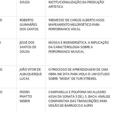
SOUZA
INSTITUCIONALIZAÇÃO DA PRODUÇÃO
ARTÍSTICA
TO
ROBERTO
‘KREMESSE’ DE CARLOS ALBERTO ASSIS:
GUIMARÃES
MAPEAMENTO MELOPOÉTICO PARA
DOS SANTOS
PERFORMANCE VOCAL
O
JESSÉ DOS
MÚSICA E BIOENERGÉTICA: A IMPLICAÇÃO
SANTOS DE
DA CARACTEROLOGIA SOBRE A
SOUZA
PERFORMANCE MUSICAL
ÃO
JOÃO VITOR DE
O PROCESSO DE APRENDIZAGEM DE UMA
ALBUQUERQUE
OBRA INE DITA PARA VIOLA O: UM ESTUDO
LUCAS
SOBRE "MODA" DE YURI STREMEL
ÃO
PEDRO
CAMPANELLA E POLIFONIA NO ALLEGRO
PIVATTO
ASSAI DA SONATA 3 DE J. S. BACH: ANÁLISE
WEBER
COMPARATIVA DAS TRANSCRIÇÕES PARA
VIOLÃO DE BARRUECO E ALÍPIO