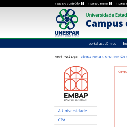
Ir para o conteúdo
1
Ir para o menu
2
Ir para
Universidade Estad
Campus d
portal acadêmico
h
VOCÊ ESTÁ AQUI:
PÁGINA INICIAL
>
MENU DIVISÃO 
A Universidade
CPA