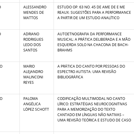
O
ALESSANDRO
ESTUDO OP. 63 NO. 45 DE AME DE E ME
MENDES DE
REAUX: SUGESTÕES PARA A PERFORMANCE
MATTOS
A PARTIR DE UM ESTUDO ANALÍTICO
O
ADRIANO
AUTOETNOGRAFIA DA PERFORMANCE
RODRIGUES
MUSICAL: A PRÁTICA DELIBERADA E A MÃO
LEDO DOS
ESQUERDA SOLO NA CHACONA DE BACH-
SANTOS
BRAHMS
TO
MARIO
A PRÁTICA DO CANTO POR PESSOAS DO
ALEJANDRO
ESPECTRO AUTISTA: UMA REVISÃO
MALINCONI
BIBLIOGRÁFICA
REYES
TO
PALOMA
CODIFICAÇÃO MULTIMODAL NO CANTO
ANGÉLICA
LÍRICO: ESTRATÉGIAS NEUROCOGNITIVAS
LÓPEZ SCHOTT
PARA A MEMORIZAÇÃO DO TEXTO
CANTADO EM LÍNGUAS NÃO NATIVAS –
UMA REVISÃO TEÓRICA E ESTUDO DE CASO