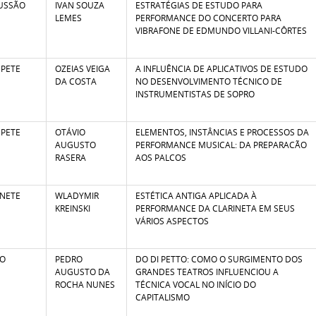
USSÃO
IVAN SOUZA
ESTRATÉGIAS DE ESTUDO PARA
LEMES
PERFORMANCE DO CONCERTO PARA
VIBRAFONE DE EDMUNDO VILLANI-CÔRTES
PETE
OZEIAS VEIGA
A INFLUÊNCIA DE APLICATIVOS DE ESTUDO
DA COSTA
NO DESENVOLVIMENTO TÉCNICO DE
INSTRUMENTISTAS DE SOPRO
PETE
OTÁVIO
ELEMENTOS, INSTÂNCIAS E PROCESSOS DA
AUGUSTO
PERFORMANCE MUSICAL: DA PREPARACÃO
RASERA
AOS PALCOS
INETE
WLADYMIR
ESTÉTICA ANTIGA APLICADA À
KREINSKI
PERFORMANCE DA CLARINETA EM SEUS
VÁRIOS ASPECTOS
TO
PEDRO
DO DI PETTO: COMO O SURGIMENTO DOS
AUGUSTO DA
GRANDES TEATROS INFLUENCIOU A
ROCHA NUNES
TÉCNICA VOCAL NO INÍCIO DO
CAPITALISMO