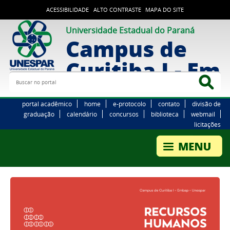
ACESSIBILIDADE
ALTO CONTRASTE
MAPA DO SITE
Universidade Estadual do Paraná
Campus de
Curitiba I - Em
Buscar no portal
Bus
portal acadêmico
home
e-protocolo
contato
divisão de
graduação
calendário
concursos
biblioteca
webmail
licitações