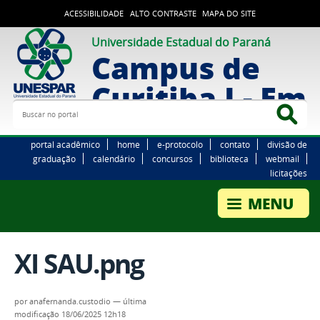
ACESSIBILIDADE
ALTO CONTRASTE
MAPA DO SITE
Universidade Estadual do Paraná
Campus de
Curitiba I - Em
Buscar no portal
Bus
portal acadêmico
home
e-protocolo
contato
divisão de
graduação
calendário
concursos
biblioteca
webmail
licitações
XI SAU.png
por
anafernanda.custodio
—
última
modificação
18/06/2025 12h18