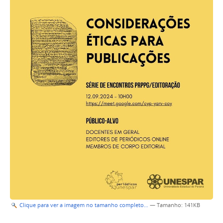
Clique para ver a imagem no tamanho completo…
—
Tamanho
: 141KB