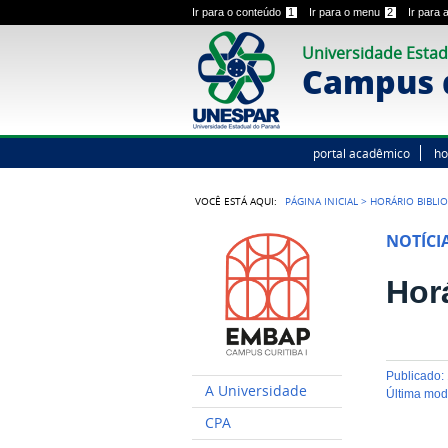
Ir para o conteúdo
1
Ir para o menu
2
Ir para
Universidade Estad
Campus d
portal acadêmico
h
VOCÊ ESTÁ AQUI:
PÁGINA INICIAL
>
HORÁRIO BIBLI
NOTÍCI
Hor
publicado
:
A Universidade
última mo
CPA