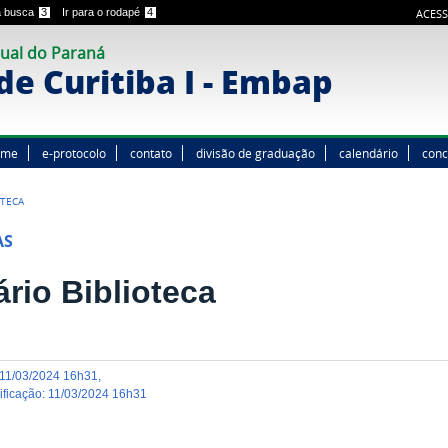
 a busca
3
Ir para o rodapé
4
ACESS
ual do Paraná
e Curitiba I - Embap
ome
e-protocolo
contato
divisão de graduação
calendário
conc
OTECA
AS
ário Biblioteca
11/03/2024 16h31
,
dificação
:
11/03/2024 16h31