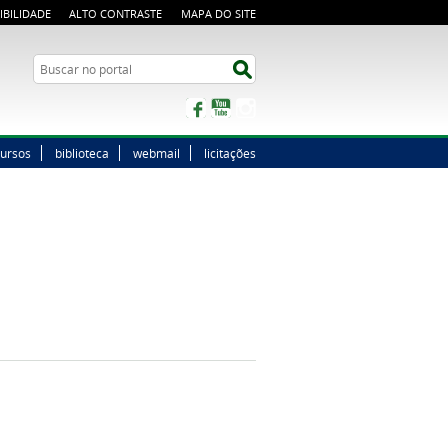
IBILIDADE
ALTO CONTRASTE
MAPA DO SITE
Buscar no portal
Buscar no portal
Facebook
YouTube
Instagram
ursos
biblioteca
webmail
licitações