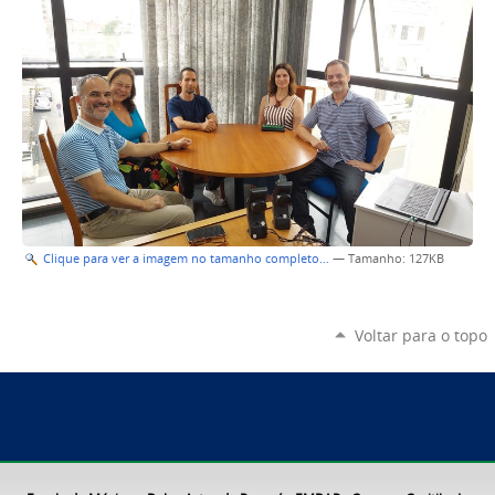
Clique para ver a imagem no tamanho completo…
—
Tamanho
: 127KB
Voltar para o topo