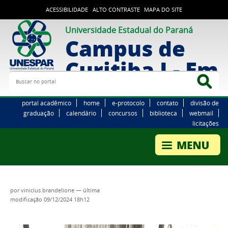
ACESSIBILIDADE
ALTO CONTRASTE
MAPA DO SITE
Universidade Estadual do Paraná
Campus de
Curitiba I - Em
Buscar no portal
Bus
portal acadêmico
home
e-protocolo
contato
divisão de
graduação
calendário
concursos
biblioteca
webmail
licitações
por
vinicius.brandelione
—
última
modificação
09/12/2024 18h12