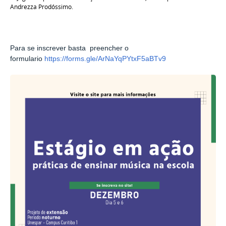
Andrezza Prodóssimo.
Para se inscrever basta preencher o
formulario
https://forms.gle/ArNaYqPYtxF5aBTv9