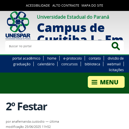
ACESSIBILIDADE
ALTO CONTRASTE
MAPA DO SITE
Universidade Estadual do Paraná
Campus de
Curitiba I - Em
Buscar no portal
Bus
portal acadêmico
home
e-protocolo
contato
divisão de
graduação
calendário
concursos
biblioteca
webmail
licitações
2º Festar
por
anafernanda.custodio
—
última
modificação
25/06/2025 11h52