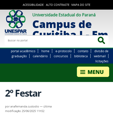
ACESSIBILIDADE
ALTO CONTRASTE
MAPA DO SITE
Universidade Estadual do Paraná
Campus de
Curitiba I - Em
Buscar no portal
Bus
portal acadêmico
home
e-protocolo
contato
divisão de
graduação
calendário
concursos
biblioteca
webmail
licitações
2º Festar
por
anafernanda.custodio
—
última
modificação
25/06/2025 11h52