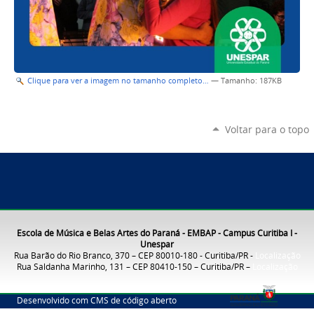
Clique para ver a imagem no tamanho completo…
—
Tamanho
: 187KB
Voltar para o topo
Escola de Música e Belas Artes do Paraná - EMBAP - Campus Curitiba I -
Unespar
Rua Barão do Rio Branco, 370 – CEP 80010-180 - Curitiba/PR -
Localização
Rua Saldanha Marinho, 131 – CEP 80410-150 – Curitiba/PR –
Localização
Desenvolvido com CMS de código aberto