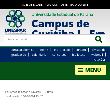
ACESSIBILIDADE
ALTO CONTRASTE
MAPA DO SITE
Universidade Estadual do Paraná
Campus de
Curitiba I - Em
Buscar no portal
Bus
portal acadêmico
home
e-protocolo
contato
divisão de
graduação
calendário
concursos
biblioteca
webmail
licitações
por
Amábile Catarin Tavares
—
última
modificação
16/05/2024 13h26