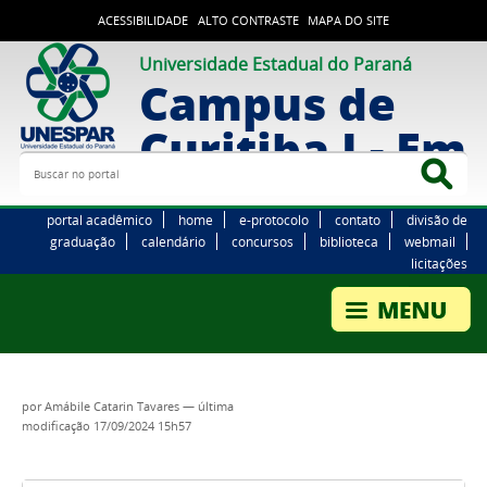
ACESSIBILIDADE
ALTO CONTRASTE
MAPA DO SITE
Universidade Estadual do Paraná
Campus de
Curitiba I - Em
Buscar no portal
Bus
portal acadêmico
home
e-protocolo
contato
divisão de
graduação
calendário
concursos
biblioteca
webmail
licitações
por
Amábile Catarin Tavares
—
última
modificação
17/09/2024 15h57