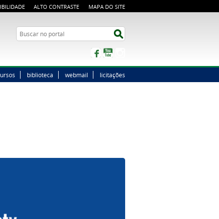
IBILIDADE
ALTO CONTRASTE
MAPA DO SITE
Buscar no portal
Buscar no portal
Facebook
YouTube
Instagram
ursos
biblioteca
webmail
licitações