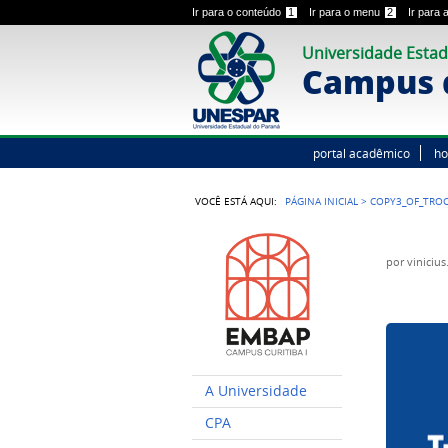
Ir para o conteúdo
1
Ir para o menu
2
Ir para
Universidade Estad
Campus d
portal acadêmico
h
VOCÊ ESTÁ AQUI:
PÁGINA INICIAL
>
COPY3_OF_TROC
por
viniciu
A Universidade
CPA