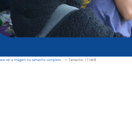
para ver a imagem no tamanho completo…
—
Tamanho
: 1114KB