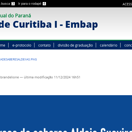
 a busca
3
Ir para o rodapé
4
ACESS
ual do Paraná
e Curitiba I - Embap
ome
e-protocolo
contato
divisão de graduação
calendário
conc
ADESABERESALDEIIAS.PNG
s.brandelione
—
última modificação
11/12/2024 16h51