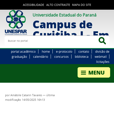
ACESSIBILIDADE
ALTO CONTRASTE
MAPA DO SITE
Universidade Estadual do Paraná
Campus de
Curitiba I - Em
Buscar no portal
Bus
portal acadêmico
home
e-protocolo
contato
divisão de
graduação
calendário
concursos
biblioteca
webmail
licitações
por
Amábile Catarin Tavares
—
última
modificação
14/05/2025 16h13