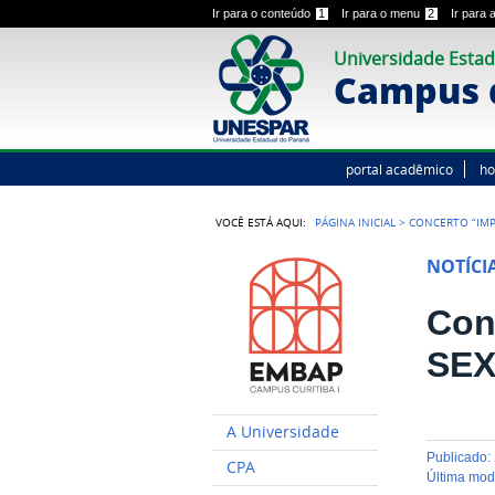
Ir para o conteúdo
1
Ir para o menu
2
Ir para
Universidade Estad
Campus d
portal acadêmico
h
VOCÊ ESTÁ AQUI:
PÁGINA INICIAL
>
CONCERTO “IMPR
NOTÍCI
Con
SEX
A Universidade
publicado
:
CPA
última mo