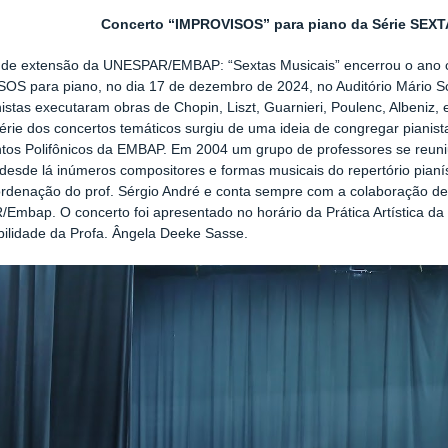
Concerto “IMPROVISOS” para piano da Série SEX
o de extensão da UNESPAR/EMBAP: “Sextas Musicais” encerrou o ano
OS para piano, no dia 17 de dezembro de 2024, no Auditório Mário 
istas executaram obras de Chopin, Liszt, Guarnieri, Poulenc, Albeniz
érie dos concertos temáticos surgiu de uma ideia de congregar pianis
tos Polifônicos da EMBAP. Em 2004 um grupo de professores se reun
desde lá inúmeros compositores e formas musicais do repertório pianí
rdenação do prof. Sérgio André e conta sempre com a colaboração de
mbap. O concerto foi apresentado no horário da Prática Artística da
ilidade da Profa. Ângela Deeke Sasse.