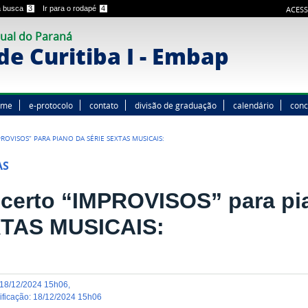
 a busca
3
Ir para o rodapé
4
ACESS
ual do Paraná
e Curitiba I - Embap
ome
e-protocolo
contato
divisão de graduação
calendário
conc
OVISOS” PARA PIANO DA SÉRIE SEXTAS MUSICAIS:
AS
certo “IMPROVISOS” para pia
TAS MUSICAIS:
18/12/2024 15h06
,
dificação
:
18/12/2024 15h06