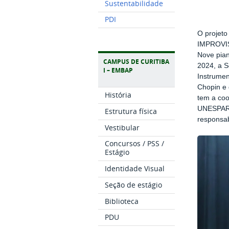
Sustentabilidade
PDI
O projet
IMPROVIS
Nove pian
CAMPUS DE CURITIBA
2024, a S
I – EMBAP
Instrumen
Chopin e 
História
tem a coo
UNESPAR/E
Estrutura física
responsab
Vestibular
Concursos / PSS /
Estágio
Identidade Visual
Seção de estágio
Biblioteca
PDU