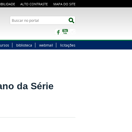
IBILIDADE
ALTO CONTRASTE
MAPA DO SITE
Buscar no portal
Buscar no portal
Facebook
YouTube
Instagram
ursos
biblioteca
webmail
licitações
no da Série