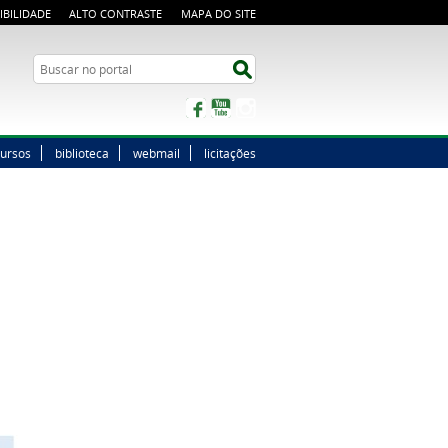
IBILIDADE
ALTO CONTRASTE
MAPA DO SITE
Buscar no portal
Buscar no portal
Facebook
YouTube
Instagram
ursos
biblioteca
webmail
licitações