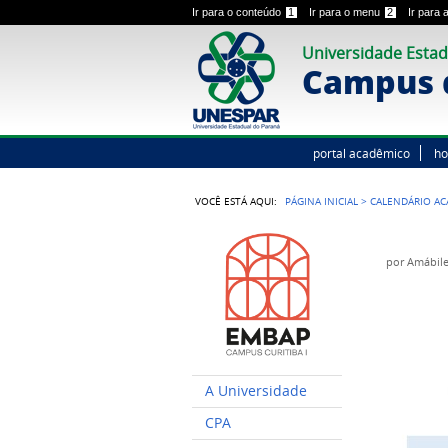
Ir para o conteúdo
1
Ir para o menu
2
Ir para
Universidade Estad
Campus d
portal acadêmico
h
VOCÊ ESTÁ AQUI:
PÁGINA INICIAL
>
CALENDÁRIO A
por
Amábile
A Universidade
CPA