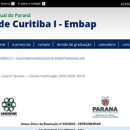
 a busca
3
Ir para o rodapé
4
ACESS
ual do Paraná
e Curitiba I - Embap
ome
e-protocolo
contato
divisão de graduação
calendário
conc
CADÊMICO
>
CALENDRIOACADMICO2026_PAGESTOJPG0002.JPG
 Catarin Tavares
—
última modificação
29/01/2026 16h15