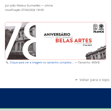
por
João Mateus Guimarães
—
última
modificação
07/04/2026 13h59
Clique para ver a imagem no tamanho completo…
—
Tamanho
: 695KB
Voltar para o topo