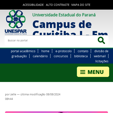
ACESSIBILIDADE
ALTO CONTRASTE
MAPA DO SITE
Universidade Estadual do Paraná
Campus de
Curitiba I - Em
Buscar no portal
Bus
portal acadêmico
home
e-protocolo
contato
divisão de
graduação
calendário
concursos
biblioteca
webmail
licitações
por
zelle
—
última modificação
08/08/2024
08h44