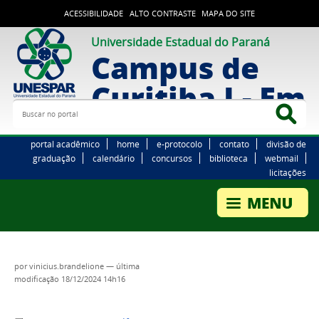
ACESSIBILIDADE
ALTO CONTRASTE
MAPA DO SITE
Universidade Estadual do Paraná
Campus de
Curitiba I - Em
Buscar no portal
Bus
portal acadêmico
home
e-protocolo
contato
divisão de
graduação
calendário
concursos
biblioteca
webmail
licitações
por
vinicius.brandelione
—
última
modificação
18/12/2024 14h16