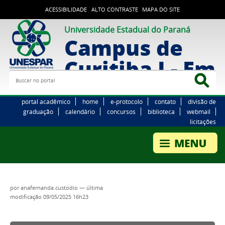
ACESSIBILIDADE
ALTO CONTRASTE
MAPA DO SITE
Universidade Estadual do Paraná
Campus de
Curitiba I - Em
Buscar no portal
Bus
portal acadêmico
home
e-protocolo
contato
divisão de
graduação
calendário
concursos
biblioteca
webmail
licitações
por
anafernanda.custodio
—
última
modificação
09/05/2025 16h23