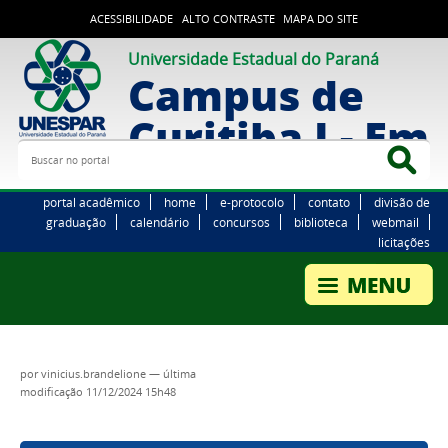
ACESSIBILIDADE
ALTO CONTRASTE
MAPA DO SITE
Universidade Estadual do Paraná
Campus de
Curitiba I - Em
Buscar no portal
Bus
portal acadêmico
home
e-protocolo
contato
divisão de
graduação
calendário
concursos
biblioteca
webmail
licitações
por
vinicius.brandelione
—
última
modificação
11/12/2024 15h48