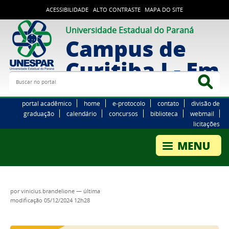
ACESSIBILIDADE
ALTO CONTRASTE
MAPA DO SITE
Universidade Estadual do Paraná
Campus de
Curitiba I - Em
Buscar no portal
Bus
portal acadêmico
home
e-protocolo
contato
divisão de
graduação
calendário
concursos
biblioteca
webmail
licitações
por
vinicius.brandelione
—
última
modificação
05/12/2024 12h28