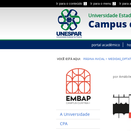
Ir para o conteúdo
1
Ir para o menu
2
Ir para
Universidade Estad
Campus d
portal acadêmico
h
VOCÊ ESTÁ AQUI:
PÁGINA INICIAL
>
MEDIDAS_OPTAT
por
Amábile
A Universidade
CPA