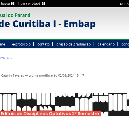
 a busca
3
Ir para o rodapé
4
ACESS
ual do Paraná
e Curitiba I - Embap
ome
e-protocolo
contato
divisão de graduação
calendário
conc
IVAS.JPG
 Catarin Tavares
—
última modificação
02/08/2024 15h47