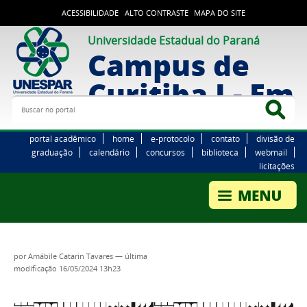
ACESSIBILIDADE
ALTO CONTRASTE
MAPA DO SITE
Universidade Estadual do Paraná
Campus de
Curitiba I - Em
Buscar no portal
Bus
portal acadêmico
home
e-protocolo
contato
divisão de
graduação
calendário
concursos
biblioteca
webmail
licitações
por
Amábile Catarin Tavares
—
última
modificação
16/05/2024 13h23