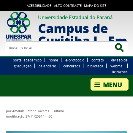
ACESSIBILIDADE
ALTO CONTRASTE
MAPA DO SITE
Universidade Estadual do Paraná
Campus de
Curitiba I - Em
Buscar no portal
Bus
portal acadêmico
home
e-protocolo
contato
divisão de
graduação
calendário
concursos
biblioteca
webmail
licitações
por
Amábile Catarin Tavares
—
última
modificação
27/11/2024 14h50