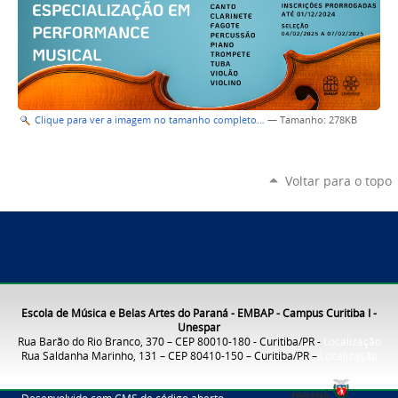
Clique para ver a imagem no tamanho completo…
—
Tamanho
: 278KB
Voltar para o topo
Escola de Música e Belas Artes do Paraná - EMBAP - Campus Curitiba I -
Unespar
Rua Barão do Rio Branco, 370 – CEP 80010-180 - Curitiba/PR -
Localização
Rua Saldanha Marinho, 131 – CEP 80410-150 – Curitiba/PR –
Localização
Desenvolvido com CMS de código aberto