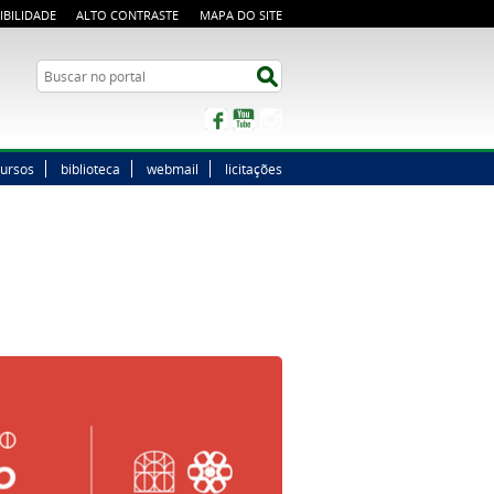
IBILIDADE
ALTO CONTRASTE
MAPA DO SITE
Buscar no portal
Buscar no portal
Facebook
YouTube
Instagram
ursos
biblioteca
webmail
licitações