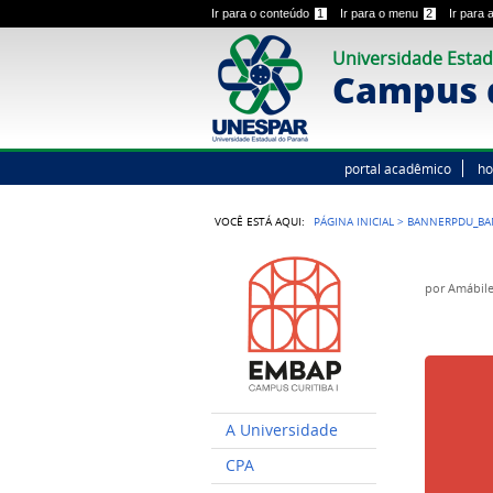
Ir para o conteúdo
1
Ir para o menu
2
Ir para
Universidade Estad
Campus d
portal acadêmico
h
VOCÊ ESTÁ AQUI:
PÁGINA INICIAL
>
BANNERPDU_B
por
Amábile
A Universidade
CPA