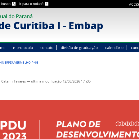
 a busca
3
Ir para o rodapé
4
ACESS
ual do Paraná
e Curitiba I - Embap
ome
e-protocolo
contato
divisão de graduação
calendário
conc
ANNERPDUVERMELHO.PNG
 Catarin Tavares
—
última modificação
12/03/2026 17h35