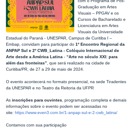
com o Programa de Pós-
Graduação em Artes
Visuais – PPGAV e os
Cursos de Bacharelado e
Licenciatura em Artes
Visuais da Universidade
Estadual do Paraná - UNESPAR, Campus de Curitiba I –
Embap, convidam para participar do
1º Encontro Regional da
ANPAP Sul e 2º CWB_Latina - Colóquio Internacional de
Arte desde a América Latina
-
“Arte no século XXI: para
além das fronteiras”
, que será realizado na cidade de
Curitiba/PR, de 27 a 29 de maio de 2024.
O evento acontecerá no formato presencial, na sede Tiradentes
da UNESPAR e no Teatro da Reitoria da UFPR
As
inscrições para ouvintes
, programação completa e demais
informações sobre o evento podem ser acessadas no
site:
https://www.even3.com.br/1-anpap-sul-e-2-cwb_latina/
Contamos com sua participação